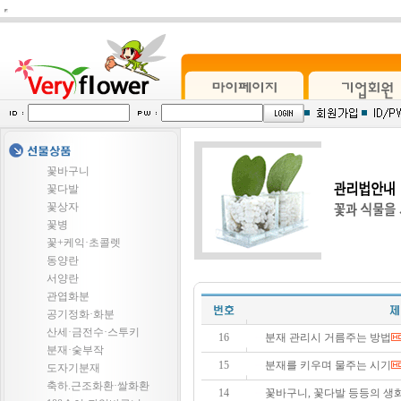
꽃바구니
꽃다발
꽃상자
꽃병
꽃+케익·초콜렛
동양란
서양란
관엽화분
공기정화·화분
산세·금전수·스투키
16
분재 관리시 거름주는 방법
분재·숯부작
15
분재를 키우며 물주는 시기
도자기분재
축하.근조화환·쌀화환
14
꽃바구니, 꽃다발 등등의 생화 