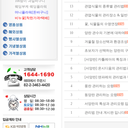
100송이·과일바구니
13
관엽식물의 종류별 관리법
웨딩부케·웨딩플라워
머니플라워[돈바구니]
12
관엽식물의 관리장소 & 일반적
비누꽃[착한가격•택배]
11
꽃, 식물들의 수명연장
10
양란 관수의 기본에 대하여
9
겨울철 장소선택과 환경조성
8
초보자가 선택하는 양란의 구입
7
[서양란] 카틀레아의 특징과 재
6
[서양란] 온시디움의 관리법과 
5
[서양란] 덴파레의 관리법과
4
풍란 관리하는 요령
3
동양란 관리하는 요령
2
서양란의 특성과 관리요령 입니
1
관리법 안내 게시판 입니다